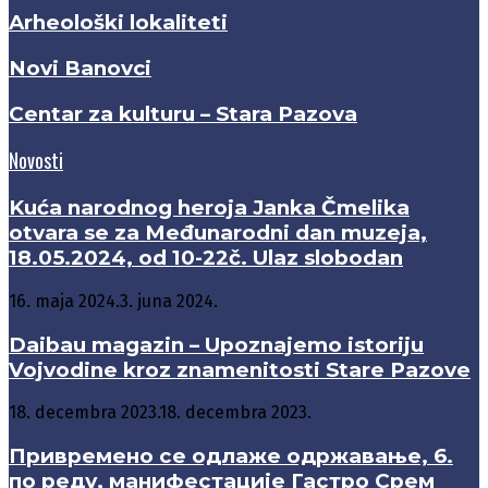
Arheološki lokaliteti
Novi Banovci
Centar za kulturu – Stara Pazova
Novosti
Kuća narodnog heroja Janka Čmelika
otvara se za Međunarodni dan muzeja,
18.05.2024, od 10-22č. Ulaz slobodan
16. maja 2024.
3. juna 2024.
Daibau magazin – Upoznajemo istoriju
Vojvodine kroz znamenitosti Stare Pazove
18. decembra 2023.
18. decembra 2023.
Привремено се одлаже одржавање, 6.
по реду, манифестације Гастро Срем