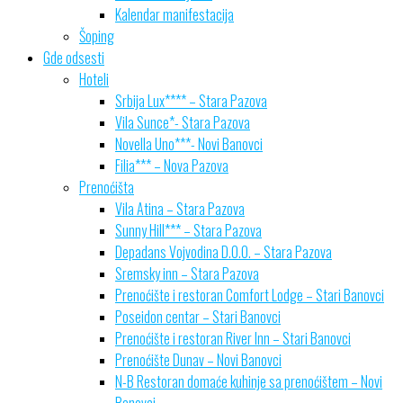
Kalendar manifestacija
Šoping
Gde odsesti
Hoteli
Srbija Lux**** – Stara Pazova
Vila Sunce*- Stara Pazova
Novella Uno***- Novi Banovci
Filia*** – Nova Pazova
Prenoćišta
Vila Atina – Stara Pazova
Sunny Hill*** – Stara Pazova
Depadans Vojvodina D.O.O. – Stara Pazova
Sremsky inn – Stara Pazova
Prenoćište i restoran Comfort Lodge – Stari Banovci
Poseidon centar – Stari Banovci
Prenoćište i restoran River Inn – Stari Banovci
Prenoćište Dunav – Novi Banovci
N-B Restoran domaće kuhinje sa prenoćištem – Novi
Banovci