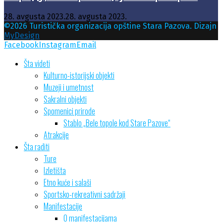
28. avgusta 2023.
28. avgusta 2023.
©2026 Turistička organizacija opštine Stara Pazova. Dizajn
MyDesign
Facebook
Instagram
Email
Šta videti
Kulturno-istorijski objekti
Muzeji i umetnost
Sakralni objekti
Spomenici prirode
Stablo „Bele topole kod Stare Pazove“
Atrakcije
Šta raditi
Ture
Izletišta
Etno kuće i salaši
Sportsko-rekreativni sadržaji
Manifestacije
O manifestacijama