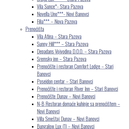
Vila Sunce*- Stara Pazova
Novella Uno***- Novi Banovci
Filia*** – Nova Pazova
Prenoćišta
Vila Atina – Stara Pazova
Sunny Hill*** – Stara Pazova
Depadans Vojvodina D.O.O. – Stara Pazova
Sremsky inn – Stara Pazova
Prenoćište i restoran Comfort Lodge – Stari
Banovci
Poseidon centar – Stari Banovci
Prenoćište i restoran River Inn – Stari Banovci
Prenoćište Dunav – Novi Banovci
N-B Restoran domaće kuhinje sa prenoćištem –
Novi Banovci
Villa Smeštaj Dunav – Novi Banovci
Bungalow Lux (1) – Novi Banovci