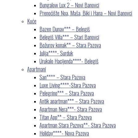
Bungalow Lux 2 – Novi Banovci
Prenoćište Noa, Maša, Biki i Hana – Novi Banovci
Kuće
Bazen Dunav*** – Belegiš
Belegiš Villa*** – Stari Banovci
Božurov konak** – Stara Pazova
Julija****- Surduk
Urukalo Hacijenda****- Belegiš
Apartmani
San**** – Stara Pazova
Luxe Living****-Stara Pazova
Pelegrino*** – Stara Pazova
Antik apartman*** – Stara Pazova
Apartman Nera***- Stara Pazova
Titan App** – Stara Pazova
Apartman Stara Pazova**- Stara Pazova
Holiday****- Nova Pazova