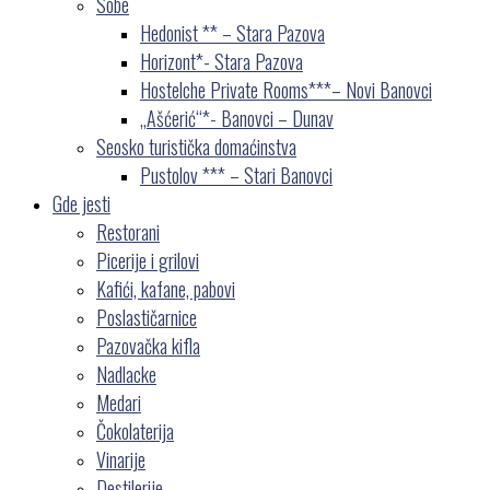
Sobe
Hedonist ** – Stara Pazova
Horizont*- Stara Pazova
Hostelche Private Rooms***– Novi Banovci
„Ašćerić“*- Banovci – Dunav
Seosko turistička domaćinstva
Pustolov *** – Stari Banovci
Gde jesti
Restorani
Picerije i grilovi
Kafići, kafane, pabovi
Poslastičarnice
Pazovačka kifla
Nadlacke
Medari
Čokolaterija
Vinarije
Destilerije