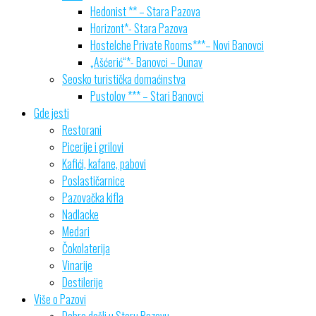
Hedonist ** – Stara Pazova
Horizont*- Stara Pazova
Hostelche Private Rooms***– Novi Banovci
„Ašćerić“*- Banovci – Dunav
Seosko turistička domaćinstva
Pustolov *** – Stari Banovci
Gde jesti
Restorani
Picerije i grilovi
Kafići, kafane, pabovi
Poslastičarnice
Pazovačka kifla
Nadlacke
Medari
Čokolaterija
Vinarije
Destilerije
Više o Pazovi
Dobro došli u Staru Pazovu