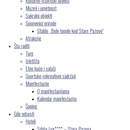
Kulturno-istorijski objekti
Muzeji i umetnost
Sakralni objekti
Spomenici prirode
Stablo „Bele topole kod Stare Pazove“
Atrakcije
Šta raditi
Ture
Izletišta
Etno kuće i salaši
Sportsko-rekreativni sadržaji
Manifestacije
O manifestacijama
Kalendar manifestacija
Šoping
Gde odsesti
Hoteli
Srbija Lux**** – Stara Pazova