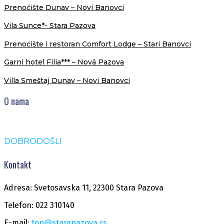
Prenoćište Dunav – Novi Banovci
Vila Sunce*- Stara Pazova
Prenoćište i restoran Comfort Lodge – Stari Banovci
Garni hotel Filia*** – Nová Pazova
Villa Smeštaj Dunav – Novi Banovci
O nama
DOBRODOŠLI
Kontakt
Adresa: Svetosavska 11, 22300 Stara Pazova
Telefon: 022 310140
E-mail:
top@starapazova.rs