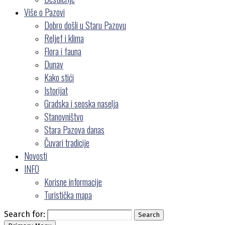
Više o Pazovi
Dobro došli u Staru Pazovu
Reljef i klima
Flora i fauna
Dunav
Kako stići
Istorijat
Gradska i seoska naselja
Stanovništvo
Stara Pazova danas
Čuvari tradicije
Novosti
INFO
Korisne informacije
Turistička mapa
Search for:
Search