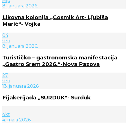
sep
8. januara 2026.
Likovna kolonija „Cosmik Art- Ljubiša
Marić“- Vojka
04
sep
8. januara 2026.
Turističko – gastronomska manifestacija
„Gastro Srem 2026.“-Nova Pazova
27
sep
13. januara 2026.
Fijakerijada „SURDUK“- Surduk
okt
4. maja 2026.