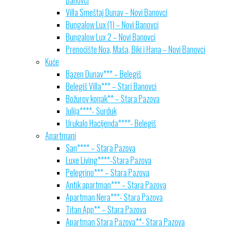
Villa Smeštaj Dunav – Novi Banovci
Bungalow Lux (1) – Novi Banovci
Bungalow Lux 2 – Novi Banovci
Prenoćište Noa, Maša, Biki i Hana – Novi Banovci
Kuće
Bazen Dunav*** – Belegiš
Belegiš Villa*** – Stari Banovci
Božurov konak** – Stara Pazova
Julija****- Surduk
Urukalo Hacijenda****- Belegiš
Apartmani
San**** – Stara Pazova
Luxe Living****-Stara Pazova
Pelegrino*** – Stara Pazova
Antik apartman*** – Stara Pazova
Apartman Nera***- Stara Pazova
Titan App** – Stara Pazova
Apartman Stara Pazova**- Stara Pazova