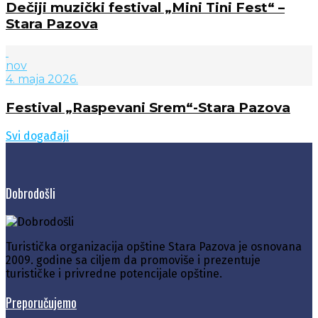
Dečiji muzički festival „Mini Tini Fest“ –
Stara Pazova
nov
4. maja 2026.
Festival „Raspevani Srem“-Stara Pazova
Svi događaji
Dobrodošli
Turistička organizacija opštine Stara Pazova je osnovana
2009. godine sa ciljem da promoviše i prezentuje
turističke i privredne potencijale opštine.
Preporučujemo