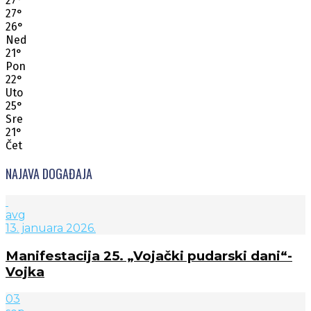
27
°
27
°
26
°
Ned
21
°
Pon
22
°
Uto
25
°
Sre
21
°
Čet
NAJAVA DOGAĐAJA
avg
13. januara 2026.
Manifestacija 25. „Vojački pudarski dani“-
Vojka
03