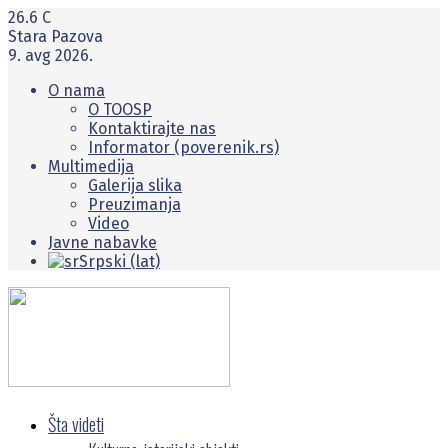
26.6
C
Stara Pazova
9. avg 2026.
O nama
O TOOSP
Kontaktirajte nas
Informator (poverenik.rs)
Multimedija
Galerija slika
Preuzimanja
Video
Javne nabavke
Srpski (lat)
Šta videti