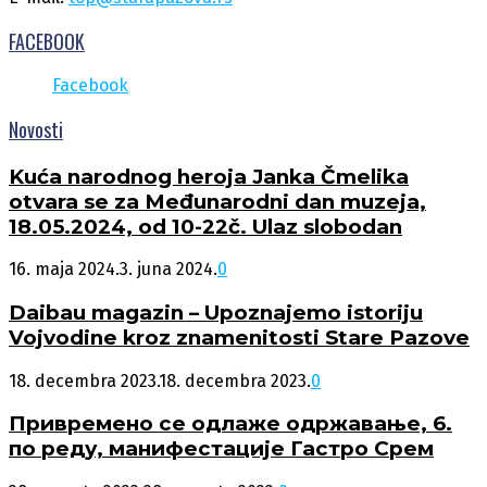
FACEBOOK
Facebook
Novosti
Kuća narodnog heroja Janka Čmelika
otvara se za Međunarodni dan muzeja,
18.05.2024, od 10-22č. Ulaz slobodan
16. maja 2024.
3. juna 2024.
0
Daibau magazin – Upoznajemo istoriju
Vojvodine kroz znamenitosti Stare Pazove
18. decembra 2023.
18. decembra 2023.
0
Привремено се одлаже одржавање, 6.
по реду, манифестације Гастро Срем