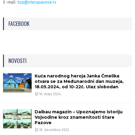
E-mail:
top@starapazova.rs
FACEBOOK
NOVOSTI
Kuća narodnog heroja Janka Čmelika
otvara se za Međunarodni dan muzeja,
18.05.2024, od 10-22č. Ulaz slobodan
16. maja 2024.
Daibau magazin – Upoznajemo istoriju
Vojvodine kroz znamenitosti Stare
Pazove
18. decembra 2023.