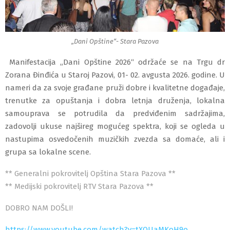
„Dani Opštine“- Stara Pazova
Manifestacija „Dani Opštine 2026“ održaće se na Trgu dr
Zorana Đinđića u Staroj Pazovi, 01- 02. avgusta 2026. godine. U
nameri da za svoje građane pruži dobre i kvalitetne događaje,
trenutke za opuštanja i dobra letnja druženja, lokalna
samouprava se potrudila da predviđenim sadržajima,
zadovolji ukuse najšireg mogućeg spektra, koji se ogleda u
nastupima osvedočenih muzičkih zvezda sa domaće, ali i
grupa sa lokalne scene.
** Generalni pokrovitelj Opština Stara Pazova **
** Medijski pokrovitelj RTV Stara Pazova **
DOBRO NAM DOŠLI!
https://www.youtube.com/watch?v=tXQUaMKoH9o