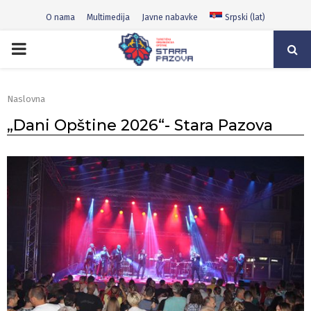
O nama
Multimedija
Javne nabavke
Srpski (lat)
PRIMARY
MENU
Naslovna
„Dani Opštine 2026“- Stara Pazova