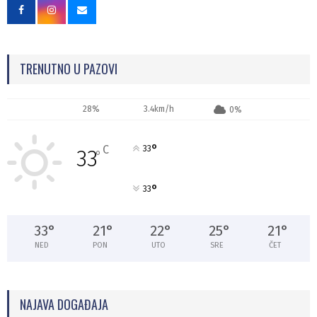
TRENUTNO U PAZOVI
28%
3.4km/h
0%
°
C
33
33
°
°
33
33
°
21
°
22
°
25
°
21
°
NED
PON
UTO
SRE
ČET
NAJAVA DOGAĐAJA