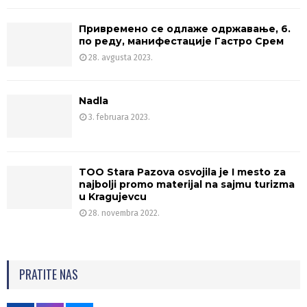
Привремено се одлаже одржавање, 6.
по реду, манифестације Гастро Срем
28. avgusta 2023.
Nadla
3. februara 2023.
TOO Stara Pazova osvojila je I mesto za
najbolji promo materijal na sajmu turizma
u Kragujevcu
28. novembra 2022.
PRATITE NAS