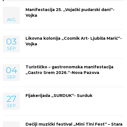
Manifestacija 25. „Vojački pudarski dani“-
Vojka
AVG
Likovna kolonija „Cosmik Art- Ljubiša Marić“-
03
Vojka
SEP
Turističko – gastronomska manifestacija
04
„Gastro Srem 2026.“-Nova Pazova
SEP
Fijakerijada „SURDUK“- Surduk
27
SEP
Dečiji muzički festival „Mini Tini Fest“ – Stara