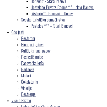
Horizont*- Stara Pazova
Hostelche Private Rooms***– Novi Banovci
„Ašćerić“*- Banovci – Dunav
Seosko turistička domaćinstva
Pustolov *** – Stari Banovci
Gde jesti
Restorani
Picerije i grilovi
Kafići, kafane, pabovi
Poslastičarnice
Pazovačka kifla
Nadlacke
Medari
Čokolaterija
Vinarije
Destilerije
Više o Pazovi
Dobro došli u Staru Pazovu