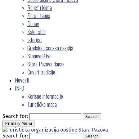
Reljef i klima
Flora i fauna
Dunav
Kako stići
Istorijat
Gradska i seoska naselja
Stanovništvo
Stara Pazova danas
Čuvari tradicije
Novosti
INFO
Korisne informacije
Turistička mapa
Search for:
Search
Primary Menu
Search for:
Search