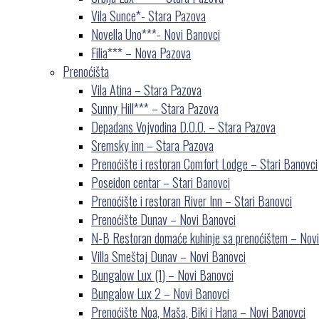
Vila Sunce*- Stara Pazova
Novella Uno***- Novi Banovci
Filia*** – Nova Pazova
Prenoćišta
Vila Atina – Stara Pazova
Sunny Hill*** – Stara Pazova
Depadans Vojvodina D.O.O. – Stara Pazova
Sremsky inn – Stara Pazova
Prenoćište i restoran Comfort Lodge – Stari Banovci
Poseidon centar – Stari Banovci
Prenoćište i restoran River Inn – Stari Banovci
Prenoćište Dunav – Novi Banovci
N-B Restoran domaće kuhinje sa prenoćištem – Novi
Villa Smeštaj Dunav – Novi Banovci
Bungalow Lux (1) – Novi Banovci
Bungalow Lux 2 – Novi Banovci
Prenoćište Noa, Maša, Biki i Hana – Novi Banovci