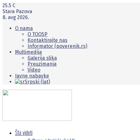
25.5
C
Stara Pazova
8. avg 2026.
O nama
O TOOSP
Kontaktirajte nas
Informator (poverenik.rs)
Multimedija
Galerija slika
Preuzimanja
Video
Javne nabavke
Srpski (lat)
Šta videti