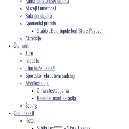
Kulturno-istorijski objekti
Muzeji i umetnost
Sakralni objekti
Spomenici prirode
Stablo „Bele topole kod Stare Pazove“
Atrakcije
Šta raditi
Ture
Izletišta
Etno kuće i salaši
Sportsko-rekreativni sadržaji
Manifestacije
O manifestacijama
Kalendar manifestacija
Šoping
Gde odsesti
Hoteli
Srbija Lux**** – Stara Pazova