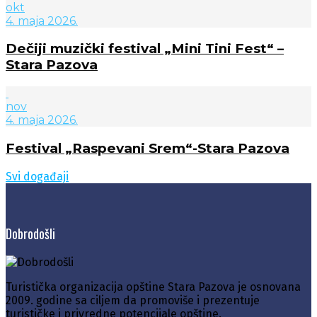
okt
4. maja 2026.
Dečiji muzički festival „Mini Tini Fest“ –
Stara Pazova
nov
4. maja 2026.
Festival „Raspevani Srem“-Stara Pazova
Svi događaji
Dobrodošli
Turistička organizacija opštine Stara Pazova je osnovana
2009. godine sa ciljem da promoviše i prezentuje
turističke i privredne potencijale opštine.