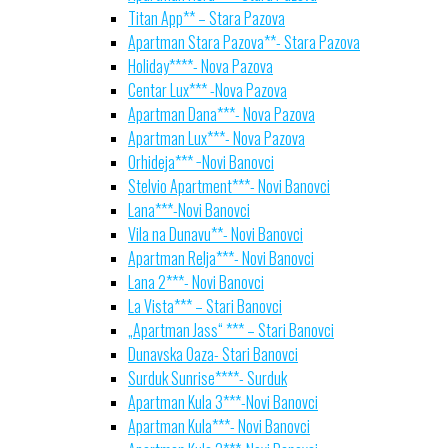
Titan App** – Stara Pazova
Apartman Stara Pazova**- Stara Pazova
Holiday****- Nova Pazova
Centar Lux*** -Nova Pazova
Apartman Dana***- Nova Pazova
Apartman Lux***- Nova Pazova
Orhideja*** −Novi Banovci
Stelvio Apartment***- Novi Banovci
Lana***-Novi Banovci
Vila na Dunavu**- Novi Banovci
Apartman Relja***- Novi Banovci
Lana 2***- Novi Banovci
La Vista*** – Stari Banovci
„Apartman Jass“ *** – Stari Banovci
Dunavska Oaza- Stari Banovci
Surduk Sunrise****- Surduk
Apartman Kula 3***-Novi Banovci
Apartman Kula***- Novi Banovci