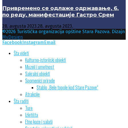
Привремено се одлаже одржавање, 6.
по реду, манифестације Гастро Срем
28. avgusta 2023.
28. avgusta 2023.
©2026 Turistička organizacija opštine Stara Pazova. Dizajn
MyDesign
Facebook
Instagram
Email
Šta videti
Kulturno-istorijski objekti
Muzeji i umetnost
Sakralni objekti
Spomenici prirode
Stablo „Bele topole kod Stare Pazove“
Atrakcije
Šta raditi
Ture
Izletišta
Etno kuće i salaši