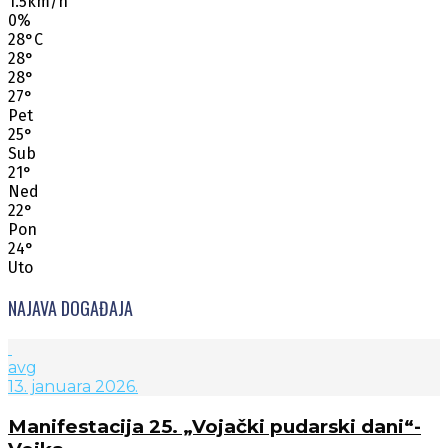
1.5km/h
0%
28
°
C
28
°
28
°
27
°
Pet
25
°
Sub
21
°
Ned
22
°
Pon
24
°
Uto
NAJAVA DOGAĐAJA
avg
13. januara 2026.
Manifestacija 25. „Vojački pudarski dani“-