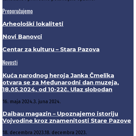
Preporučujemo
Arheološki lokaliteti
Novi Banovci
Centar za kulturu – Stara Pazova
Novosti
Kuća narodnog heroja Janka Čmelika
otvara se za Međunarodni dan muzeja,
18.05.2024, od 10-22č. Ulaz slobodan
16. maja 2024.
3. juna 2024.
Daibau magazin – Upoznajemo istoriju
Vojvodine kroz znamenitosti Stare Pazove
18. decembra 2023.
18. decembra 2023.