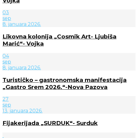
Vojka
03
sep
8. januara 2026.
Likovna kolonija „Cosmik Art- Ljubiša
Marić“- Vojka
04
sep
8. januara 2026.
Turističko – gastronomska manifestacija
„Gastro Srem 2026.“-Nova Pazova
27
sep
13. januara 2026.
Fijakerijada „SURDUK“- Surduk