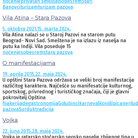
noćenje
privatan smeštaj
sobe
srem
Stari
Banovci
turizam
turizam pazova
Vila Atina – Stara Pazova
5. oktobra 2021.
15. marta 2024.
Vila Atina nalazi se u Staroj Pazovi na starom putu
Beograd- Novi Sad. Smeštena je na izlazu iz naselja na
putu ka Inđiji. Vila poseduje 15
noćenje
sobe
srem
stara pazova
O manifestacijama
19. aprila 2015.
22. maja 2024.
U opštini Stara Pazova održava se veliki broj manifestacija
različitog karaktera. Najčešće su manifesatcije kulturnog,
sportskog, privrednog i turističkog značaja, čiji je glavni
pokrovitelj Opština
fijakerijade
gastronomija
Golubinci
karneval
konji
lipicaneri
lu
pazova
Surduk
tradicija
Vojka
22. juna 2015.
28. maja 2024.
Vojka je ratarsko stočarsko seosko naselje zbijenog tipa u