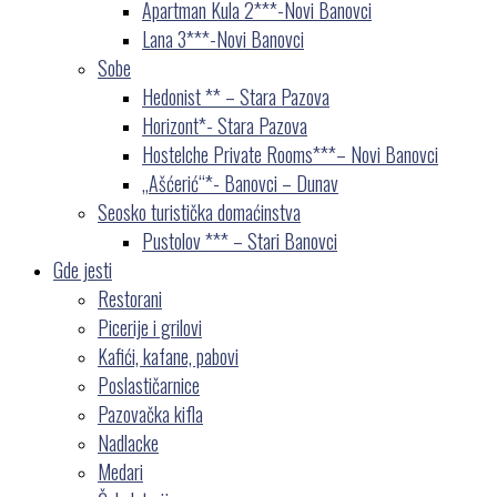
Apartman Kula 2***-Novi Banovci
Lana 3***-Novi Banovci
Sobe
Hedonist ** – Stara Pazova
Horizont*- Stara Pazova
Hostelche Private Rooms***– Novi Banovci
„Ašćerić“*- Banovci – Dunav
Seosko turistička domaćinstva
Pustolov *** – Stari Banovci
Gde jesti
Restorani
Picerije i grilovi
Kafići, kafane, pabovi
Poslastičarnice
Pazovačka kifla
Nadlacke
Medari