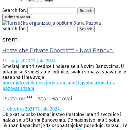
Search for:
Search
Primary Menu
Search for:
Search
srem
Hostelche Private Rooms*** – Novi Banovci
15. maja 2023.
11. jula 2024.
Smeštaj ima tri zvedice i nalaze se u Novim Banovcima. U
pitanju su 3 smeštajne jedinice, svaka soba za spavanje je
zasebna i ima svoje
noćenje
Novi Banovci
privatan smeštaj
sobe
srem
stara
pazova
turizam
Pustolov *** – Stari Banovci
5. oktobra 2021.
11. jula 2024.
Objekat Seosko Domaćinstvo Pustolov ima tri zvezdice i
nalazi se u Starim Banovcima. Domaćinstvo ima 5 soba,
ukupan kapacitet je 12 osoba.Objekat poseduje: terasu, TV