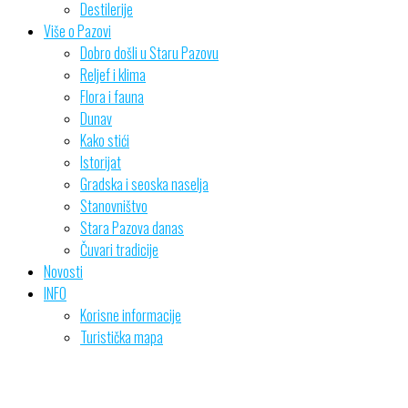
Destilerije
Više o Pazovi
Dobro došli u Staru Pazovu
Reljef i klima
Flora i fauna
Dunav
Kako stići
Istorijat
Gradska i seoska naselja
Stanovništvo
Stara Pazova danas
Čuvari tradicije
Novosti
INFO
Korisne informacije
Turistička mapa