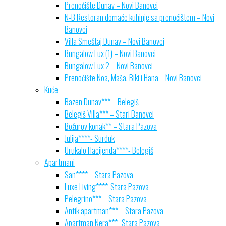
Prenoćište Dunav – Novi Banovci
N-B Restoran domaće kuhinje sa prenoćištem – Novi
Banovci
Villa Smeštaj Dunav – Novi Banovci
Bungalow Lux (1) – Novi Banovci
Bungalow Lux 2 – Novi Banovci
Prenoćište Noa, Maša, Biki i Hana – Novi Banovci
Kuće
Bazen Dunav*** – Belegiš
Belegiš Villa*** – Stari Banovci
Božurov konak** – Stara Pazova
Julija****- Surduk
Urukalo Hacijenda****- Belegiš
Apartmani
San**** – Stara Pazova
Luxe Living****-Stara Pazova
Pelegrino*** – Stara Pazova
Antik apartman*** – Stara Pazova
Apartman Nera***- Stara Pazova