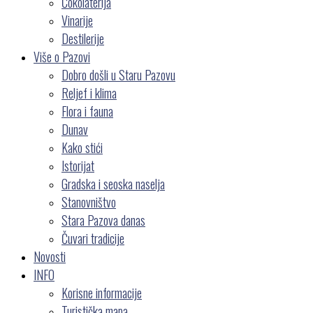
Čokolaterija
Vinarije
Destilerije
Više o Pazovi
Dobro došli u Staru Pazovu
Reljef i klima
Flora i fauna
Dunav
Kako stići
Istorijat
Gradska i seoska naselja
Stanovništvo
Stara Pazova danas
Čuvari tradicije
Novosti
INFO
Korisne informacije
Turistička mapa