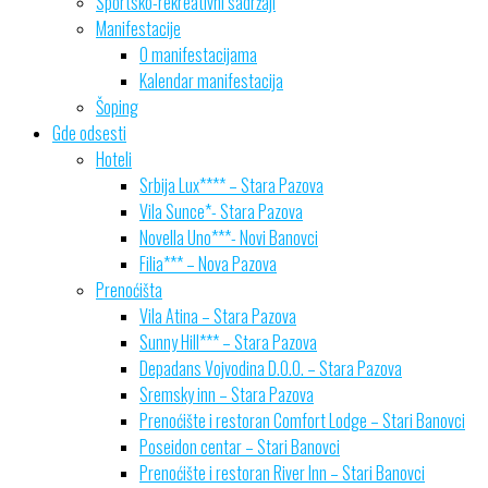
Sportsko-rekreativni sadržaji
Manifestacije
O manifestacijama
Kalendar manifestacija
Šoping
Gde odsesti
Hoteli
Srbija Lux**** – Stara Pazova
Vila Sunce*- Stara Pazova
Novella Uno***- Novi Banovci
Filia*** – Nova Pazova
Prenoćišta
Vila Atina – Stara Pazova
Sunny Hill*** – Stara Pazova
Depadans Vojvodina D.O.O. – Stara Pazova
Sremsky inn – Stara Pazova
Prenoćište i restoran Comfort Lodge – Stari Banovci
Poseidon centar – Stari Banovci
Prenoćište i restoran River Inn – Stari Banovci