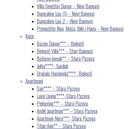
Villa Smeštaj Dunav – Novi Banovci
Bungalow Lux (1) – Novi Banovci
Bungalow Lux 2 – Novi Banovci
Prenoćište Noa, Maša, Biki i Hana – Novi Banovci
Kuće
Bazen Dunav*** – Belegiš
Belegiš Villa*** – Stari Banovci
Božurov konak** – Stara Pazova
Julija****- Surduk
Urukalo Hacijenda****- Belegiš
Apartmani
San**** – Stara Pazova
Luxe Living****-Stara Pazova
Pelegrino*** – Stara Pazova
Antik apartman*** – Stara Pazova
Apartman Nera***- Stara Pazova
Titan App** – Stara Pazova