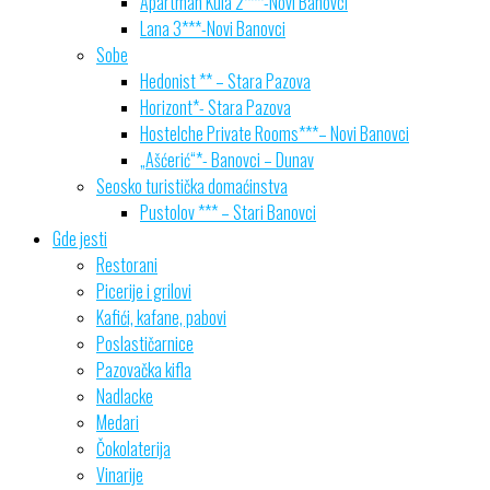
Apartman Kula 2***-Novi Banovci
Lana 3***-Novi Banovci
Sobe
Hedonist ** – Stara Pazova
Horizont*- Stara Pazova
Hostelche Private Rooms***– Novi Banovci
„Ašćerić“*- Banovci – Dunav
Seosko turistička domaćinstva
Pustolov *** – Stari Banovci
Gde jesti
Restorani
Picerije i grilovi
Kafići, kafane, pabovi
Poslastičarnice
Pazovačka kifla
Nadlacke
Medari
Čokolaterija
Vinarije