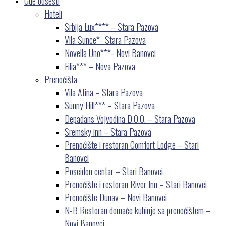
Gde odsesti
Hoteli
Srbija Lux**** – Stara Pazova
Vila Sunce*- Stara Pazova
Novella Uno***- Novi Banovci
Filia*** – Nova Pazova
Prenoćišta
Vila Atina – Stara Pazova
Sunny Hill*** – Stara Pazova
Depadans Vojvodina D.O.O. – Stara Pazova
Sremsky inn – Stara Pazova
Prenoćište i restoran Comfort Lodge – Stari
Banovci
Poseidon centar – Stari Banovci
Prenoćište i restoran River Inn – Stari Banovci
Prenoćište Dunav – Novi Banovci
N-B Restoran domaće kuhinje sa prenoćištem –
Novi Banovci