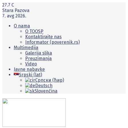
27.7
C
Stara Pazova
7. avg 2026.
O nama
O TOOSP
Kontaktirajte nas
Informator (poverenik.rs)
Multimedija
Galerija slika
Preuzimanja
Video
Javne nabavke
Srpski (lat)
Српски (ћир)
Deutsch
Slovenčina