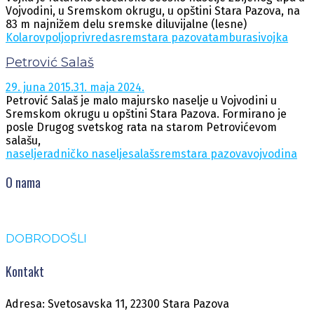
Vojvodini, u Sremskom okrugu, u opštini Stara Pazova, na
83 m najnižem delu sremske diluvijalne (lesne)
Kolarov
poljoprivreda
srem
stara pazova
tamburasi
vojka
Petrović Salaš
29. juna 2015.
31. maja 2024.
Petrović Salaš je malo majursko naselje u Vojvodini u
Sremskom okrugu u opštini Stara Pazova. Formirano je
posle Drugog svetskog rata na starom Petrovićevom
salašu,
naselje
radničko naselje
salaš
srem
stara pazova
vojvodina
O nama
DOBRODOŠLI
Kontakt
Adresa: Svetosavska 11, 22300 Stara Pazova