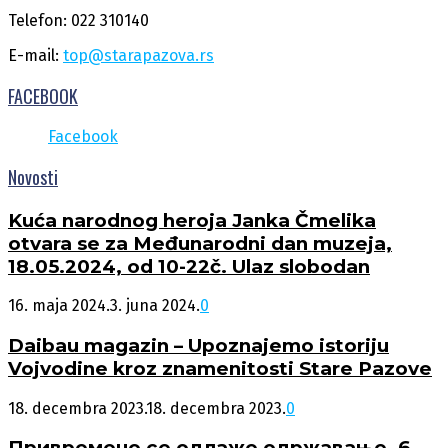
Telefon: 022 310140
E-mail:
top@starapazova.rs
FACEBOOK
Facebook
Novosti
Kuća narodnog heroja Janka Čmelika
otvara se za Međunarodni dan muzeja,
18.05.2024, od 10-22č. Ulaz slobodan
16. maja 2024.
3. juna 2024.
0
Daibau magazin – Upoznajemo istoriju
Vojvodine kroz znamenitosti Stare Pazove
18. decembra 2023.
18. decembra 2023.
0
Привремено се одлаже одржавање, 6.