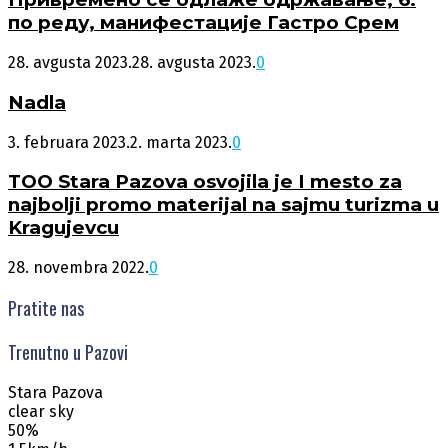
по реду, манифестације Гастро Срем
28. avgusta 2023.
28. avgusta 2023.
0
Nadla
3. februara 2023.
2. marta 2023.
0
TOO Stara Pazova osvojila je I mesto za
najbolji promo materijal na sajmu turizma u
Kragujevcu
28. novembra 2022.
0
Pratite nas
Trenutno u Pazovi
Stara Pazova
clear sky
50%