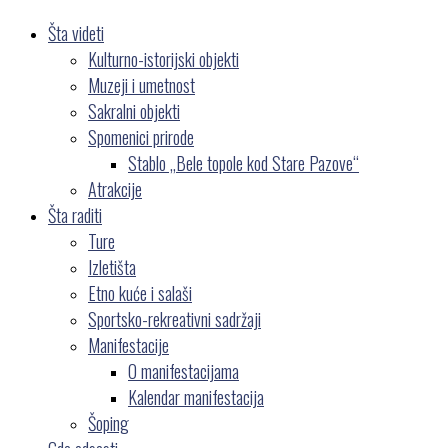
Šta videti
Kulturno-istorijski objekti
Muzeji i umetnost
Sakralni objekti
Spomenici prirode
Stablo „Bele topole kod Stare Pazove“
Atrakcije
Šta raditi
Ture
Izletišta
Etno kuće i salaši
Sportsko-rekreativni sadržaji
Manifestacije
O manifestacijama
Kalendar manifestacija
Šoping