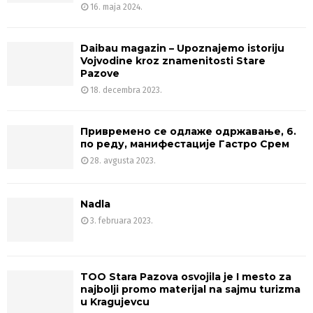
16. maja 2024.
Daibau magazin – Upoznajemo istoriju
Vojvodine kroz znamenitosti Stare
Pazove
18. decembra 2023.
Привремено се одлаже одржавање, 6.
по реду, манифестације Гастро Срем
28. avgusta 2023.
Nadla
3. februara 2023.
TOO Stara Pazova osvojila je I mesto za
najbolji promo materijal na sajmu turizma
u Kragujevcu