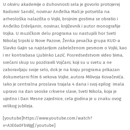
U okviru akademije o duhovnosti sela je govorio protojerej
Radomir Sandić, novinar Anđelka Mali je potsetila na
a
rheološka nalazišta o Vojki, brojnim gostima se obratio i
Anđelko Erdeljanin, novinar, književnik i autor monografije
Vojka. U muzičkom delu programa su nastupili hor Sveti
Nikolaj Srpski iz Nove Pazove, Ženka pevačka grupa KUD-a
Slavko Gajin sa najstarijom zabeleženom pesmom o Vojki, kao
i mr kontrabasa Ljubinko Lazić. Posredsedstvom video bima,
svečani skup su pozdravili Vojčani, koji su u svetu a ne
zaboravljaju svoje selo, dok je na kraju programa prikazan
dokumetarni film 6 vekova Vojke, autora Milivoja Kovačevića.
Iako je centralna proslava trajala 4 dana i svoj epilog imala
upravo na dan seoske crkvene slave, Sveti Nikola, koja je
ujedno i Dan Mesne zajednice, cela godina je u znaku ovog
velikog jubileja.
[youtube]https://www.youtube.com/watch?
v=A3E0a0FbWjg[/youtube]