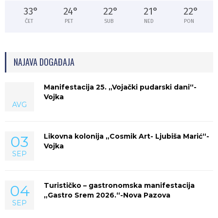
33
°
24
°
22
°
21
°
22
°
ČET
PET
SUB
NED
PON
NAJAVA DOGAĐAJA
Manifestacija 25. „Vojački pudarski dani“-
Vojka
AVG
Likovna kolonija „Cosmik Art- Ljubiša Marić“-
03
Vojka
SEP
Turističko – gastronomska manifestacija
04
„Gastro Srem 2026.“-Nova Pazova
SEP