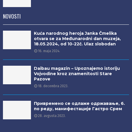
NOVOSTI
Kuća narodnog heroja Janka Čmelika
otvara se za Međunarodni dan muzeja,
18.05.2024, od 10-22č. Ulaz slobodan
16. maja 2024.
Daibau magazin – Upoznajemo istoriju
Vojvodine kroz znamenitosti Stare
Pazove
18. decembra 2023.
Привремено се одлаже одржавање, 6.
по реду, манифестације Гастро Срем
28. avgusta 2023.