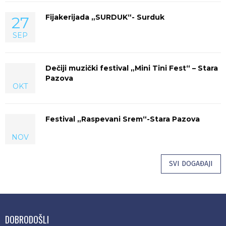
Fijakerijada „SURDUK“- Surduk
27
SEP
Dečiji muzički festival „Mini Tini Fest“ – Stara
Pazova
OKT
Festival „Raspevani Srem“-Stara Pazova
NOV
SVI DOGAĐAJI
DOBRODOŠLI