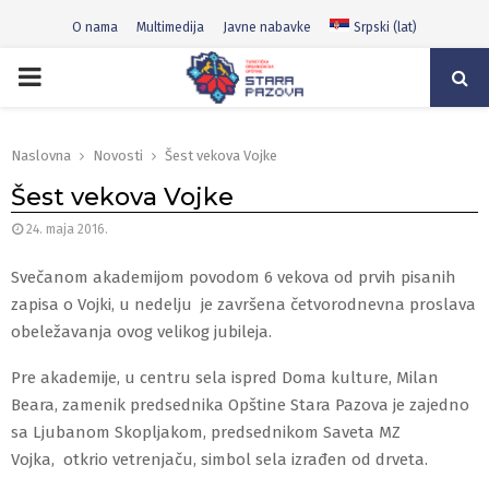
O nama
Multimedija
Javne nabavke
Srpski (lat)
PRIMARY
MENU
Naslovna
Novosti
Šest vekova Vojke
Šest vekova Vojke
24. maja 2016.
Svečanom akademijom povodom 6 vekova od prvih pisanih
zapisa o Vojki, u nedelju je završena četvorodnevna proslava
obeležavanja ovog velikog jubileja.
Pre akademije, u centru sela ispred Doma kulture, Milan
Beara, zamenik predsednika Opštine Stara Pazova je zajedno
sa Ljubanom Skopljakom, predsednikom Saveta MZ
Vojka, otkrio vetrenjaču, simbol sela izrađen od drveta.