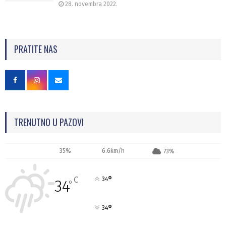
28. novembra 2022.
PRATITE NAS
TRENUTNO U PAZOVI
35%
6.6km/h
73%
°
C
34
34
°
°
34