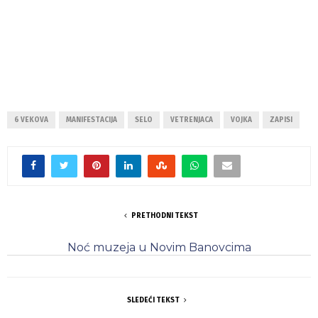
6 VEKOVA
MANIFESTACIJA
SELO
VETRENJACA
VOJKA
ZAPISI
PRETHODNI TEKST
Noć muzeja u Novim Banovcima
SLEDEĆI TEKST