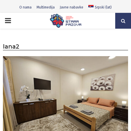
O nama
Multimedija
Javne nabavke
Srpski (lat)
PRIMARY
MENU
lana2