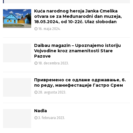
Kuća narodnog heroja Janka Čmelika
otvara se za Međunarodni dan muzeja,
18.05.2024, od 10-22č. Ulaz slobodan
16. maja 2024.
Daibau magazin – Upoznajemo istoriju
Vojvodine kroz znamenitosti Stare
Pazove
18. decembra 2023.
Привремено се одлаже одржавање, 6.
по реду, манифестације Гастро Срем
28. avgusta 2023.
Nadla
3. februara 2023.