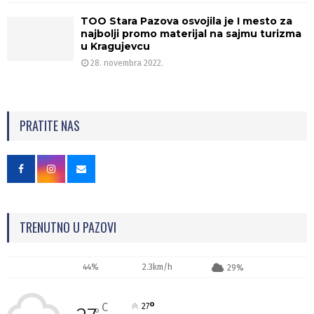
TOO Stara Pazova osvojila je I mesto za
najbolji promo materijal na sajmu turizma
u Kragujevcu
28. novembra 2022.
PRATITE NAS
TRENUTNO U PAZOVI
44%
2.3km/h
29%
°
C
27
°