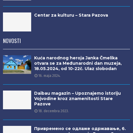
Centar za kulturu – Stara Pazova
NOVOSTI
Kuća narodnog heroja Janka Čmelika
otvara se za Međunarodni dan muzeja,
18.05.2024, od 10-22č. Ulaz slobodan
16. maja 2024.
Daibau magazin – Upoznajemo istoriju
Vojvodine kroz znamenitosti Stare
Pazove
18. decembra 2023.
Привремено се одлаже одржавање, 6.