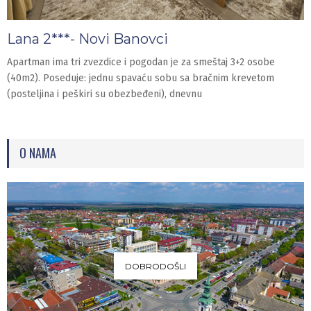
Lana 2***- Novi Banovci
Apartman ima tri zvezdice i pogodan je za smeštaj 3+2 osobe
(40m2). Poseduje: jednu spavaću sobu sa bračnim krevetom
(posteljina i peškiri su obezbeđeni), dnevnu
O NAMA
DOBRODOŠLI