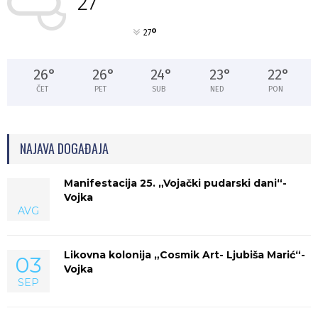
27
°
27
26
°
26
°
24
°
23
°
22
°
ČET
PET
SUB
NED
PON
NAJAVA DOGAĐAJA
Manifestacija 25. „Vojački pudarski dani“-
Vojka
AVG
Likovna kolonija „Cosmik Art- Ljubiša Marić“-
03
Vojka
SEP