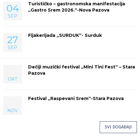
Turističko – gastronomska manifestacija
04
„Gastro Srem 2026.“-Nova Pazova
SEP
Fijakerijada „SURDUK“- Surduk
27
SEP
Dečiji muzički festival „Mini Tini Fest“ – Stara
Pazova
OKT
Festival „Raspevani Srem“-Stara Pazova
NOV
SVI DOGAĐAJI