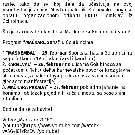
raste, tako da svi koji žele da učestvuju na ovoj
manifestaciji tačnije “Maskembalu” ili “Karnevalu” mogu se
obratiti organizacionom odboru HKPD “Tomislav” iz
Golubinaca.
Što je Karneval za Rio, to su Mačkare za Golubince i Srem!
Program
“MAČKARE 2017.”
u Golubincima
1.
”MASKEMBAL” – 25. februar
Sportska hala u Golubincima
sa početkom u 19h (takmičarski karakter)
2.”
KARNEVAL” – 26. februar
na ulicama Golubinaca sa
početkom u 14h. ( defile karnevalske povorke kroz glavne
ulice mesta, a nakon toga posluženje za sve učesnike i
gledaoce manifestacije)
3.“
MAČKARA PARADA” – 27. februar
pokladno jahanje na
konjima i obilazak pojedinih kuća u mestu sa posebnim
ritualima
Dođite da se zabavite!
Video: „Mačkare 2016.“
[youtube]https://www.youtube.com/watch?
v=SG4l0fzRzCw[/youtube]