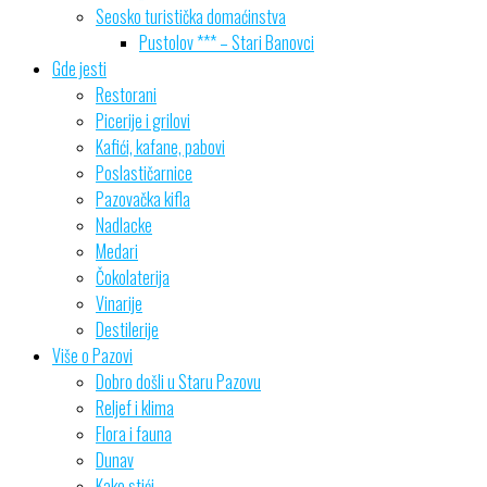
Seosko turistička domaćinstva
Pustolov *** – Stari Banovci
Gde jesti
Restorani
Picerije i grilovi
Kafići, kafane, pabovi
Poslastičarnice
Pazovačka kifla
Nadlacke
Medari
Čokolaterija
Vinarije
Destilerije
Više o Pazovi
Dobro došli u Staru Pazovu
Reljef i klima
Flora i fauna
Dunav
Kako stići