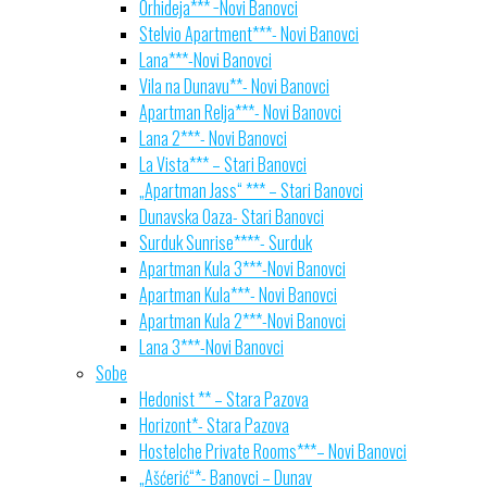
Orhideja*** −Novi Banovci
Stelvio Apartment***- Novi Banovci
Lana***-Novi Banovci
Vila na Dunavu**- Novi Banovci
Apartman Relja***- Novi Banovci
Lana 2***- Novi Banovci
La Vista*** – Stari Banovci
„Apartman Jass“ *** – Stari Banovci
Dunavska Oaza- Stari Banovci
Surduk Sunrise****- Surduk
Apartman Kula 3***-Novi Banovci
Apartman Kula***- Novi Banovci
Apartman Kula 2***-Novi Banovci
Lana 3***-Novi Banovci
Sobe
Hedonist ** – Stara Pazova
Horizont*- Stara Pazova
Hostelche Private Rooms***– Novi Banovci
„Ašćerić“*- Banovci – Dunav