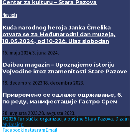
Centar za kulturu – Stara Pazova
Novosti
Kuća narodnog heroja Janka Čmelika
otvara se za Međunarodni dan muzeja,
18.05.2024, od 10-22č. Ulaz slobodan
16. maja 2024.
3. juna 2024.
Daibau magazin – Upoznajemo istoriju
Vojvodine kroz znamenitosti Stare Pazove
18. decembra 2023.
18. decembra 2023.
Привремено се одлаже одржавање, 6.
по реду, манифестације Гастро Срем
28. avgusta 2023.
28. avgusta 2023.
©2026 Turistička organizacija opštine Stara Pazova. Dizajn
MyDesign
Facebook
Instagram
Email