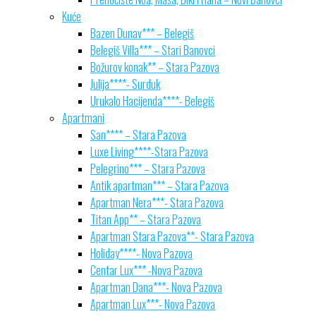
Kuće
Bazen Dunav*** – Belegiš
Belegiš Villa*** – Stari Banovci
Božurov konak** – Stara Pazova
Julija****- Surduk
Urukalo Hacijenda****- Belegiš
Apartmani
San**** – Stara Pazova
Luxe Living****-Stara Pazova
Pelegrino*** – Stara Pazova
Antik apartman*** – Stara Pazova
Apartman Nera***- Stara Pazova
Titan App** – Stara Pazova
Apartman Stara Pazova**- Stara Pazova
Holiday****- Nova Pazova
Centar Lux*** -Nova Pazova
Apartman Dana***- Nova Pazova
Apartman Lux***- Nova Pazova