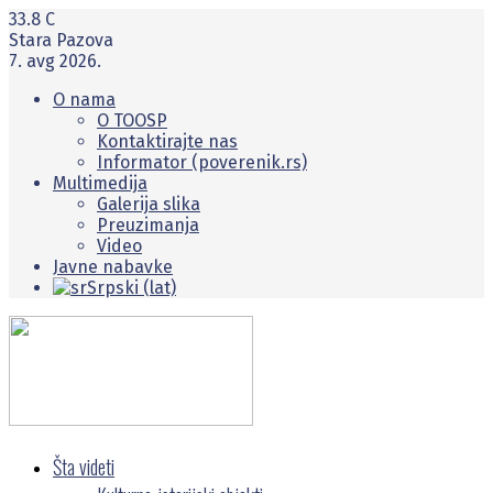
33.8
C
Stara Pazova
7. avg 2026.
O nama
O TOOSP
Kontaktirajte nas
Informator (poverenik.rs)
Multimedija
Galerija slika
Preuzimanja
Video
Javne nabavke
Srpski (lat)
Šta videti