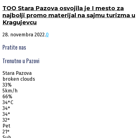
TOO Stara Pazova osvojila je I mesto za
najbolji promo materijal na sajmu turizma u
Kragujevcu
28. novembra 2022.
0
Pratite nas
Trenutno u Pazovi
Stara Pazova
broken clouds
33%
5km/h
66%
34
°
C
34
°
34
°
32
°
Pet
21
°
Sub