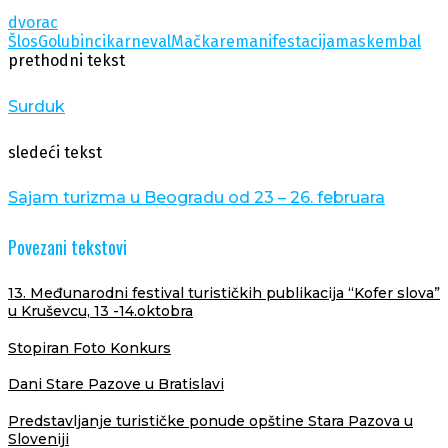
dvorac
Šlos
Golubinci
karneval
Mačkare
manifestacija
maskembal
prethodni tekst
Surduk
sledeći tekst
Sajam turizma u Beogradu od 23 – 26. februara
Povezani tekstovi
13. Međunarodni festival turističkih publikacija “Kofer slova”
u Kruševcu, 13 -14.oktobra
Stopiran Foto Konkurs
Dani Stare Pazove u Bratislavi
Predstavljanje turističke ponude opštine Stara Pazova u
Sloveniji