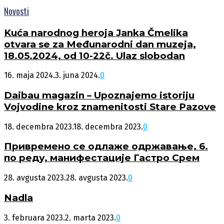
Novosti
Kuća narodnog heroja Janka Čmelika
otvara se za Međunarodni dan muzeja,
18.05.2024, od 10-22č. Ulaz slobodan
16. maja 2024.
3. juna 2024.
0
Daibau magazin – Upoznajemo istoriju
Vojvodine kroz znamenitosti Stare Pazove
18. decembra 2023.
18. decembra 2023.
0
Привремено се одлаже одржавање, 6.
по реду, манифестације Гастро Срем
28. avgusta 2023.
28. avgusta 2023.
0
Nadla
3. februara 2023.
2. marta 2023.
0