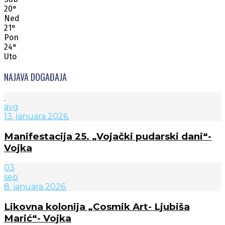
20
°
Ned
21
°
Pon
24
°
Uto
NAJAVA DOGAĐAJA
avg
13. januara 2026.
Manifestacija 25. „Vojački pudarski dani“-
Vojka
03
sep
8. januara 2026.
Likovna kolonija „Cosmik Art- Ljubiša
Marić“- Vojka