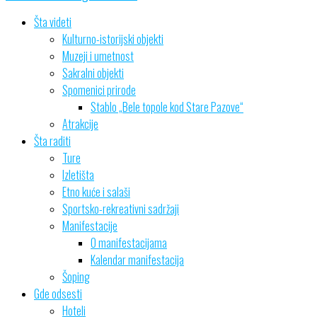
Šta videti
Kulturno-istorijski objekti
Muzeji i umetnost
Sakralni objekti
Spomenici prirode
Stablo „Bele topole kod Stare Pazove“
Atrakcije
Šta raditi
Ture
Izletišta
Etno kuće i salaši
Sportsko-rekreativni sadržaji
Manifestacije
O manifestacijama
Kalendar manifestacija
Šoping
Gde odsesti
Hoteli