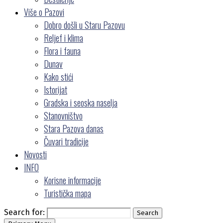
Više o Pazovi
Dobro došli u Staru Pazovu
Reljef i klima
Flora i fauna
Dunav
Kako stići
Istorijat
Gradska i seoska naselja
Stanovništvo
Stara Pazova danas
Čuvari tradicije
Novosti
INFO
Korisne informacije
Turistička mapa
Search for:
Search