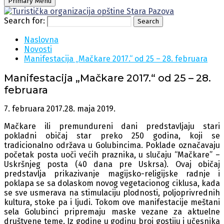
Primary Menu
Search for:
Search
Naslovna
Novosti
Manifestacija „Mačkare 2017.“ od 25 – 28. februara
Manifestacija „Mačkare 2017.“ od 25 – 28.
februara
7. februara 2017.
28. maja 2019.
Mačkare ili premundureni dani predstavljaju stari
pokladni običaj star preko 250 godina, koji se
tradicionalno održava u Golubincima. Poklade označavaju
početak posta uoči većih praznika, u slučaju “Mačkare” –
Uskršnjeg posta (40 dana pre Uskrsa). Ovaj običaj
predstavlja prikazivanje magijsko-religijske radnje i
poklapa se sa dolaskom novog vegetacionog ciklusa, kada
se sve usmerava na stimulaciju plodnosti, poljoprivrednih
kultura, stoke pa i ljudi. Tokom ove manifestacije meštani
sela Golubinci pripremaju maske vezane za aktuelne
društvene teme. Iz godine u godinu broj gostiju i učesnika