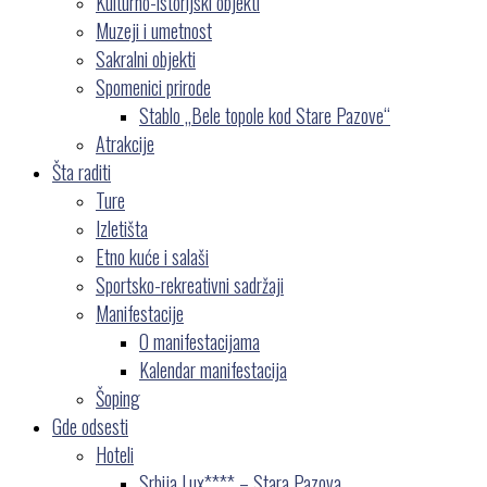
Kulturno-istorijski objekti
Muzeji i umetnost
Sakralni objekti
Spomenici prirode
Stablo „Bele topole kod Stare Pazove“
Atrakcije
Šta raditi
Ture
Izletišta
Etno kuće i salaši
Sportsko-rekreativni sadržaji
Manifestacije
O manifestacijama
Kalendar manifestacija
Šoping
Gde odsesti
Hoteli
Srbija Lux**** – Stara Pazova