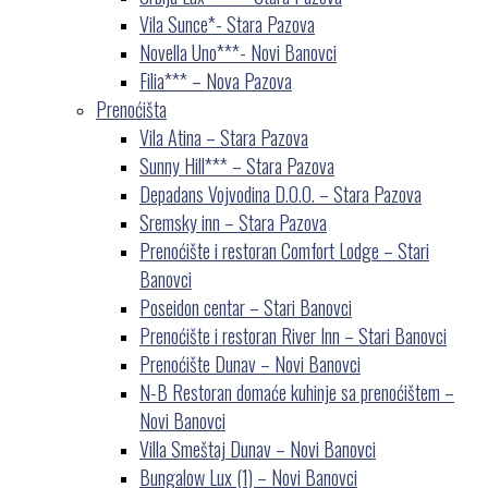
Vila Sunce*- Stara Pazova
Novella Uno***- Novi Banovci
Filia*** – Nova Pazova
Prenoćišta
Vila Atina – Stara Pazova
Sunny Hill*** – Stara Pazova
Depadans Vojvodina D.O.O. – Stara Pazova
Sremsky inn – Stara Pazova
Prenoćište i restoran Comfort Lodge – Stari
Banovci
Poseidon centar – Stari Banovci
Prenoćište i restoran River Inn – Stari Banovci
Prenoćište Dunav – Novi Banovci
N-B Restoran domaće kuhinje sa prenoćištem –
Novi Banovci
Villa Smeštaj Dunav – Novi Banovci
Bungalow Lux (1) – Novi Banovci