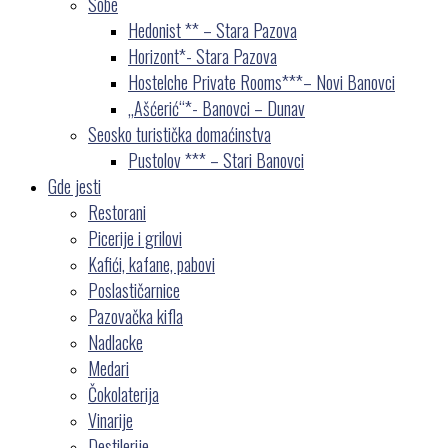
Sobe
Hedonist ** – Stara Pazova
Horizont*- Stara Pazova
Hostelche Private Rooms***– Novi Banovci
„Ašćerić“*- Banovci – Dunav
Seosko turistička domaćinstva
Pustolov *** – Stari Banovci
Gde jesti
Restorani
Picerije i grilovi
Kafići, kafane, pabovi
Poslastičarnice
Pazovačka kifla
Nadlacke
Medari
Čokolaterija
Vinarije
Destilerije