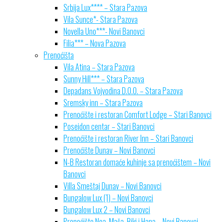
Srbija Lux**** – Stara Pazova
Vila Sunce*- Stara Pazova
Novella Uno***- Novi Banovci
Filia*** – Nova Pazova
Prenoćišta
Vila Atina – Stara Pazova
Sunny Hill*** – Stara Pazova
Depadans Vojvodina D.O.O. – Stara Pazova
Sremsky inn – Stara Pazova
Prenoćište i restoran Comfort Lodge – Stari Banovci
Poseidon centar – Stari Banovci
Prenoćište i restoran River Inn – Stari Banovci
Prenoćište Dunav – Novi Banovci
N-B Restoran domaće kuhinje sa prenoćištem – Novi
Banovci
Villa Smeštaj Dunav – Novi Banovci
Bungalow Lux (1) – Novi Banovci
Bungalow Lux 2 – Novi Banovci
Prenoćište Noa, Maša, Biki i Hana – Novi Banovci