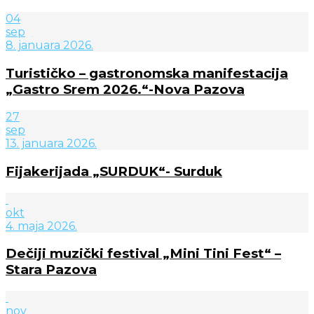
04
sep
8. januara 2026.
Turističko – gastronomska manifestacija
„Gastro Srem 2026.“-Nova Pazova
27
sep
13. januara 2026.
Fijakerijada „SURDUK“- Surduk
okt
4. maja 2026.
Dečiji muzički festival „Mini Tini Fest“ –
Stara Pazova
nov