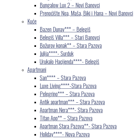
Bungalow Lux 2 – Novi Banovci
Prenoćište Noa, Maša, Biki i Hana – Novi Banovci
Kuće
Bazen Dunav*** – Belegiš
Belegiš Villa*** – Stari Banovci
Božurov konak** – Stara Pazova
Julija****- Surduk
Urukalo Hacijenda****- Belegiš
Apartmani
San**** – Stara Pazova
Luxe Living****-Stara Pazova
Pelegrino*** – Stara Pazova
Antik apartman*** – Stara Pazova
Apartman Nera***- Stara Pazova
Titan App** – Stara Pazova
Apartman Stara Pazova**- Stara Pazova
Holiday****- Nova Pazova