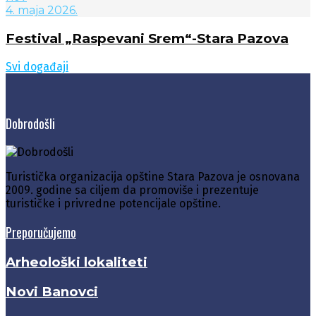
4. maja 2026.
Festival „Raspevani Srem“-Stara Pazova
Svi događaji
Dobrodošli
Turistička organizacija opštine Stara Pazova je osnovana
2009. godine sa ciljem da promoviše i prezentuje
turističke i privredne potencijale opštine.
Preporučujemo
Arheološki lokaliteti
Novi Banovci