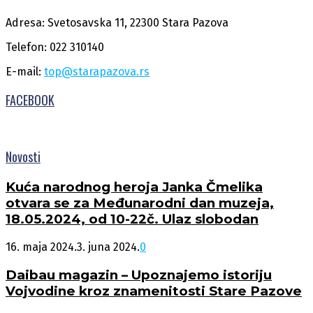
Adresa: Svetosavska 11, 22300 Stara Pazova
Telefon: 022 310140
E-mail:
top@starapazova.rs
FACEBOOK
Novosti
Kuća narodnog heroja Janka Čmelika
otvara se za Međunarodni dan muzeja,
18.05.2024, od 10-22č. Ulaz slobodan
16. maja 2024.
3. juna 2024.
0
Daibau magazin – Upoznajemo istoriju
Vojvodine kroz znamenitosti Stare Pazove