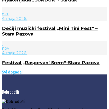
okt
4. maja 2026.
Dečiji muzički festival „Mini Tini Fest“ –
Stara Pazova
nov
4. maja 2026.
Festival „Raspevani Srem“-Stara Pazova
Svi događaji
Dobrodošli