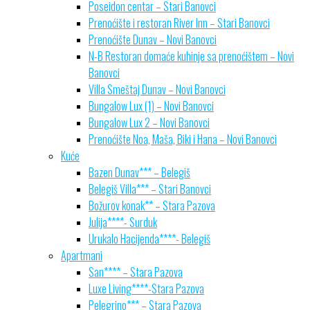
Poseidon centar – Stari Banovci
Prenoćište i restoran River Inn – Stari Banovci
Prenoćište Dunav – Novi Banovci
N-B Restoran domaće kuhinje sa prenoćištem – Novi
Banovci
Villa Smeštaj Dunav – Novi Banovci
Bungalow Lux (1) – Novi Banovci
Bungalow Lux 2 – Novi Banovci
Prenoćište Noa, Maša, Biki i Hana – Novi Banovci
Kuće
Bazen Dunav*** – Belegiš
Belegiš Villa*** – Stari Banovci
Božurov konak** – Stara Pazova
Julija****- Surduk
Urukalo Hacijenda****- Belegiš
Apartmani
San**** – Stara Pazova
Luxe Living****-Stara Pazova
Pelegrino*** – Stara Pazova