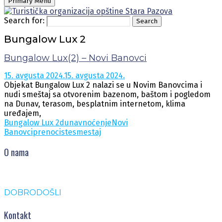
Primary Menu
Search for:
Search
Bungalow Lux 2
Bungalow Lux(2) – Novi Banovci
15. avgusta 2024.
15. avgusta 2024.
Objekat Bungalow Lux 2 nalazi se u Novim Banovcima i
nudi smeštaj sa otvorenim bazenom, baštom i pogledom
na Dunav, terasom, besplatnim internetom, klima
uređajem,
Bungalow Lux 2
dunav
noćenje
Novi
Banovci
prenociste
smestaj
O nama
DOBRODOŠLI
Kontakt