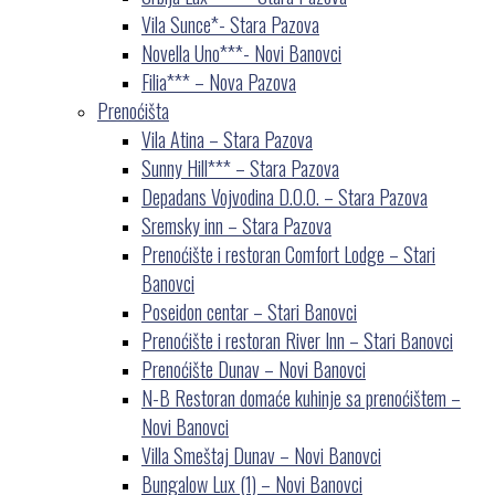
Vila Sunce*- Stara Pazova
Novella Uno***- Novi Banovci
Filia*** – Nova Pazova
Prenoćišta
Vila Atina – Stara Pazova
Sunny Hill*** – Stara Pazova
Depadans Vojvodina D.O.O. – Stara Pazova
Sremsky inn – Stara Pazova
Prenoćište i restoran Comfort Lodge – Stari
Banovci
Poseidon centar – Stari Banovci
Prenoćište i restoran River Inn – Stari Banovci
Prenoćište Dunav – Novi Banovci
N-B Restoran domaće kuhinje sa prenoćištem –
Novi Banovci
Villa Smeštaj Dunav – Novi Banovci
Bungalow Lux (1) – Novi Banovci