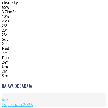
clear sky
65%
3.7km/h
10%
23
°
C
23
°
23
°
23
°
Sub
21
°
Ned
22
°
Pon
24
°
Uto
25
°
Sre
NAJAVA DOGAĐAJA
avg
13. januara 2026.