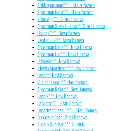
Antik apartman*** – Stara Pazova
Apartman Nera***- Stara Pazova
Titan App** – Stara Pazova
Apartman Stara Pazova**- Stara Pazova
Holiday****- Nova Pazova
Centar Lux*** -Nova Pazova
Apartman Dana***- Nova Pazova
Apartman Lux***- Nova Pazova
Orhideja*** −Novi Banovci
Stelvio Apartment***- Novi Banovci
Lana***-Novi Banovci
Vila na Dunavu**- Novi Banovci
Apartman Relja***- Novi Banovci
Lana 2***- Novi Banovci
La Vista*** – Stari Banovci
„Apartman Jass“ *** – Stari Banovci
Dunavska Oaza- Stari Banovci
Surduk Sunrise****- Surduk