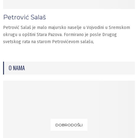
Petrović Salaš
Petrović Salaš je malo majursko naselje u Vojvodini u Sremskom
okrugu u opštini Stara Pazova. Formirano je posle Drugog
svetskog rata na starom Petrovićevom salašu,
O NAMA
DOBRODOŠLI