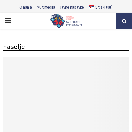
O nama
Multimedija
Javne nabavke
Srpski (lat)
PRIMARY
MENU
naselje