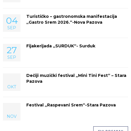
Turističko – gastronomska manifestacija
04
„Gastro Srem 2026.“-Nova Pazova
SEP
Fijakerijada „SURDUK“- Surduk
27
SEP
Dečiji muzički festival „Mini Tini Fest“ – Stara
Pazova
OKT
Festival „Raspevani Srem“-Stara Pazova
NOV