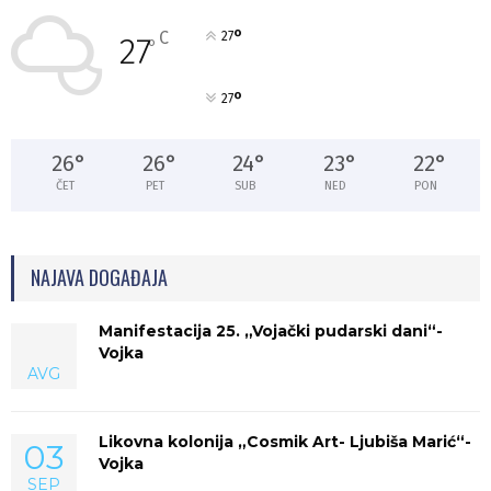
°
C
27
27
°
°
27
26
°
26
°
24
°
23
°
22
°
ČET
PET
SUB
NED
PON
NAJAVA DOGAĐAJA
Manifestacija 25. „Vojački pudarski dani“-
Vojka
AVG
Likovna kolonija „Cosmik Art- Ljubiša Marić“-
03
Vojka
SEP