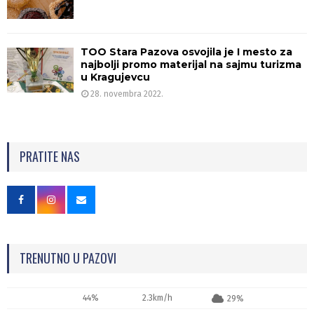
TOO Stara Pazova osvojila je I mesto za
najbolji promo materijal na sajmu turizma
u Kragujevcu
28. novembra 2022.
PRATITE NAS
TRENUTNO U PAZOVI
44%
2.3km/h
29%