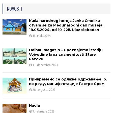
NOVOSTI
Kuća narodnog heroja Janka Čmelika
otvara se za Međunarodni dan muzeja,
18.05.2024, od 10-22č. Ulaz slobodan
16. maja 2024.
Daibau magazin – Upoznajemo istoriju
Vojvodine kroz znamenitosti Stare
Pazove
18. decembra 2023.
Привремено се одлаже одржавање, 6.
по реду, манифестације Гастро Срем
28. avgusta 2023.
Nadla
3. februara 2023.