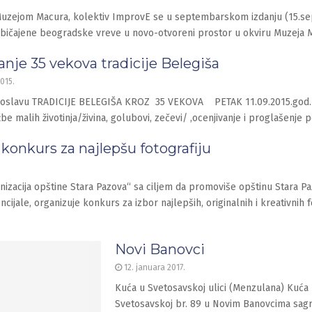
 Muzejom Macura, kolektiv ImprovE se u septembarskom izdanju (15.s
uobičajene beogradske vreve u novo-otvoreni prostor u okviru Muzeja 
nje 35 vekova tradicije Belegiša
015.
roslavu TRADICIJE BELEGIŠA KROZ 35 VEKOVA PETAK 11.09.2015.god.
žbe malih životinja/živina, golubovi, zečevi/ ,ocenjivanje i proglašenje
konkurs za najlepšu fotografiju
anizacija opštine Stara Pazova“ sa ciljem da promoviše opštinu Stara Pa
ncijale, organizuje konkurs za izbor najlepših, originalnih i kreativnih f
Novi Banovci
12. januara 2017.
Kuća u Svetosavskoj ulici (Menzulana) Kuća u
Svetosavskoj br. 89 u Novim Banovcima sagr