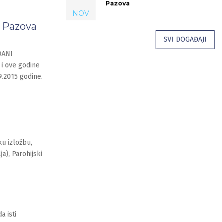
Pazova
NOV
a Pazova
SVI DOGAĐAJI
DANI
i ove godine
9.2015 godine.
ku izložbu,
), Parohijski
a isti