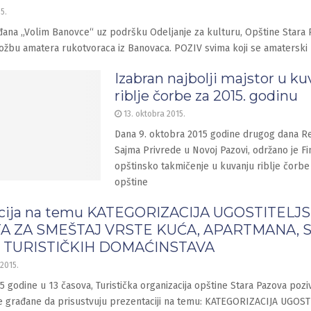
5.
đana „Volim Banovce“ uz podršku Odeljanje za kulturu, Opštine Stara 
ložbu amatera rukotvoraca iz Banovaca. POZIV svima koji se amaterski
Izabran najbolji majstor u ku
riblje čorbe za 2015. godinu
13. oktobra 2015.
Dana 9. oktobra 2015 godine drugog dana R
Sajma Privrede u Novoj Pazovi, održano je Fi
opštinsko takmičenje u kuvanju riblje čorbe n
opštine
cija na temu KATEGORIZACIJA UGOSTITELJ
A ZA SMEŠTAJ VRSTE KUĆA, APARTMANA, S
 TURISTIČKIH DOMAĆINSTAVA
2015.
5 godine u 13 časova, Turistička organizacija opštine Stara Pazova pozi
e građane da prisustvuju prezentaciji na temu: KATEGORIZACIJA UGOS