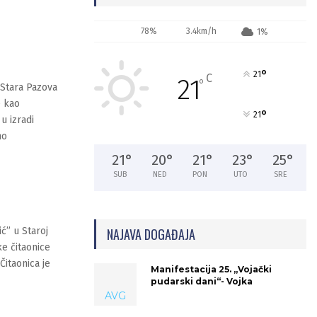
78%
3.4km/h
1%
°
21
C
21
°
Stara Pazova
e kao
°
21
u izradi
no
21
°
20
°
21
°
23
°
25
°
SUB
NED
PON
UTO
SRE
ć” u Staroj
NAJAVA DOGAĐAJA
e čitaonice
Čitaonica je
Manifestacija 25. „Vojački
pudarski dani“- Vojka
AVG