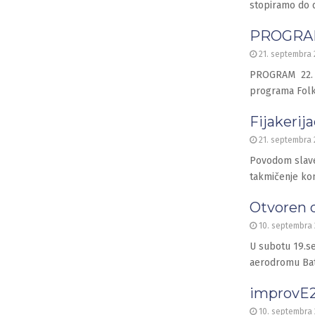
stopiramo do d
PROGRAM 
21. septembra 
PROGRAM 22. Fi
programa Folk
Fijakerij
21. septembra 
Povodom‬ slave
takmičenje kon
Otvoren 
10. septembra 
U subotu 19.se
aerodromu Bat
improvE
10. septembra 