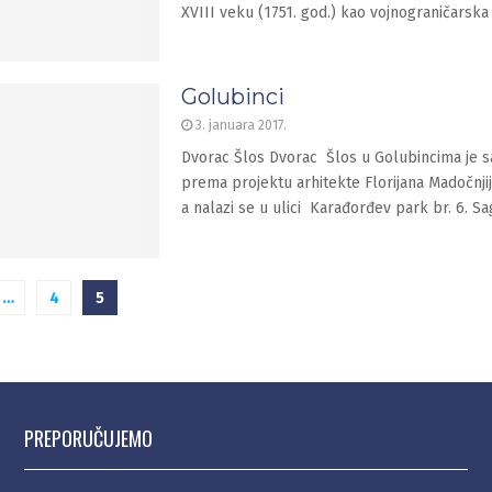
XVIII veku (1751. god.) kao vojnograničarska
Golubinci
3. januara 2017.
Dvorac Šlos Dvorac Šlos u Golubincima je 
prema projektu arhitekte Florijana Madočnjij
a nalazi se u ulici Karađorđev park br. 6. S
je
…
4
5
a
PREPORUČUJEMO