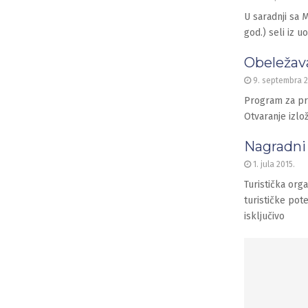
U saradnji sa
god.) seli iz 
Obeležava
9. septembra 2
Program za p
Otvaranje izlo
Nagradni 
1. jula 2015.
Turistička org
turističke pote
isključivo