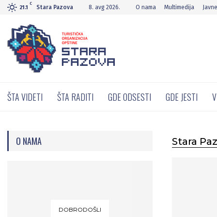
C
Stara Pazova
8. avg 2026.
O nama
Multimedija
Javn
21.1
ŠTA VIDETI
ŠTA RADITI
GDE ODSESTI
GDE JESTI
V
O NAMA
Stara Pa
DOBRODOŠLI