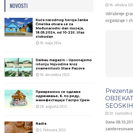
NOVOSTI
16. oktobra 201
Udruženje gra
Kuća narodnog heroja Janka
organizuje I z
Čmelika otvara se za
Međunarodni dan muzeja,
18.05.2024, od 10-22č. Ulaz
slobodan
16. maja 2024.
Daibau magazin – Upoznajemo
istoriju Vojvodine kroz
znamenitosti Stare Pazove
18. decembra 2023.
Prezenta
Привремено се одлаже
одржавање, 6. по реду,
OBJEKAT
манифестације Гастро Срем
SEOSKIH
28. avgusta 2023.
30. septembra 
Dana 08.10.201
Nadla
zainteresovan
3. februara 2023.