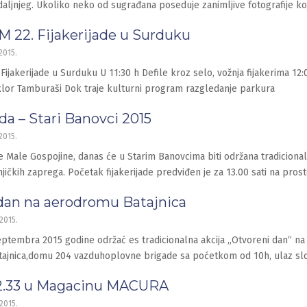
aljnjeg. Ukoliko neko od sugrađana poseduje zanimljive fotografije koje
22. Fijakerijade u Surduku
2015.
jakerijade u Surduku U 11:30 h Defile kroz selo, vožnja fijakerima 12:
lor Tamburaši Dok traje kulturni program razgledanje parkura
ada – Stari Banovci 2015
2015.
 Male Gospojine, danas će u Starim Banovcima biti održana tradicionaln
jičkih zaprega. Početak fijakerijade predviđen je za 13.00 sati na pros
dan na aerodromu Batajnica
2015.
ptembra 2015 godine održać es tradicionalna akcija „Otvoreni dan“ n
ajnica,domu 204 vazduhoplovne brigade sa poćetkom od 10h, ulaz sl
2.33 u Magacinu MACURA
2015.