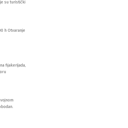
 su turistički
00 h Otvaranje
a fijakerijada,
toru
a vojnom
obodan.