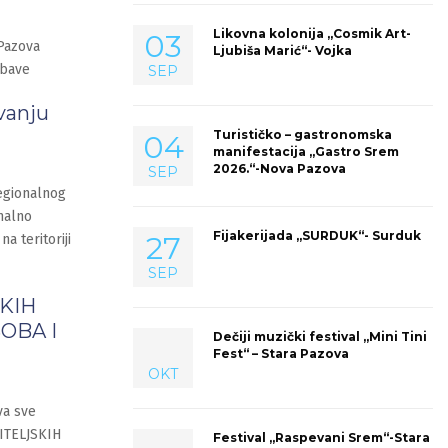
Likovna kolonija „Cosmik Art-
03
Pazova
Ljubiša Marić“- Vojka
 bave
SEP
vanju
Turističko – gastronomska
04
manifestacija „Gastro Srem
2026.“-Nova Pazova
SEP
egionalnog
nalno
Fijakerijada „SURDUK“- Surduk
27
a teritoriji
SEP
SKIH
OBA I
Dečiji muzički festival „Mini Tini
Fest“ – Stara Pazova
OKT
va sve
TITELJSKIH
Festival „Raspevani Srem“-Stara