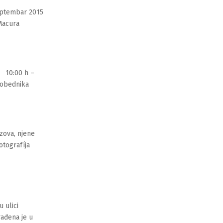
eptembar 2015
Macura
 10:00 h –
 pobednika
zova, njene
otografíja
 ulici
ađena je u