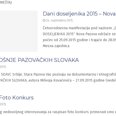
SMEŠTAJ
Dani doseljenika 2015 – Nov
24. septembra 2015.
Četvorodnevna manifestacija pod nazivom „
DOSELJENIKA 2015“ Nova Pazova održaće se 
počev od 25.09.2015 godine i trajaće do 28.0
Mesna zajednica
 NOŠNJE PAZOVAČKIH SLOVAKA
2015.
v SEAVC Srbije, Stara Pazova Vas pozivaju na dokumentarnu i etnografs
KIH SLOVAKA, autora Milivoja Kovačevića – 27.09.2015 godine (nedelja
 Foto Konkurs
2015.
g nedovoljnog interesovanja za raspisan foto konkurs primorani smo d