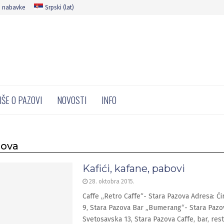
e nabavke
Srpski (lat)
IŠE O PAZOVI
NOVOSTI
INFO
zova
Kafići, kafane, pabovi
28. oktobra 2015.
Caffe „Retro Caffe“- Stara Pazova Adresa: Ćir
9, Stara Pazova Bar „Bumerang“- Stara Pazo
Svetosavska 13, Stara Pazova Caffe, bar, res