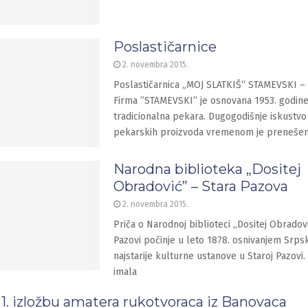
Poslastičarnice
2. novembra 2015.
Poslastičarnica „MOJ SLATKIŠ“ STAMEVSKI – 
Firma ’’STAMEVSKI’’ je osnovana 1953. godin
tradicionalna pekara. Dugogodišnje iskustvo 
pekarskih proizvoda vremenom je preneše
Narodna biblioteka „Dositej
Obradović” – Stara Pazova
2. novembra 2015.
Priča o Narodnoj biblioteci „Dositej Obradovi
Pazovi počinje u leto 1878. osnivanjem Srpsk
najstarije kulturne ustanove u Staroj Pazovi. 
imala
1. izložbu amatera rukotvoraca iz Banovaca