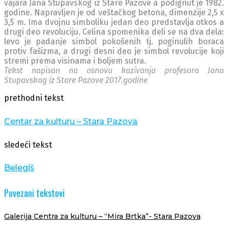
vajara Jana Stupavskog iz Stare Pazove a podignut je 1982.
godine. Napravljen je od veštačkog betona, dimenzije 2,5 x
3,5 m. Ima dvojnu simboliku jedan deo predstavlja otkos a
drugi deo revoluciju. Celina spomenika deli se na dva dela:
levo je padanje simbol pokošenih tj. poginulih boraca
protiv fašizma, a drugi desni deo je simbol revolucije koji
stremi prema visinama i boljem sutra.
Tekst napisan na osnovu kazivanja profesora Jana
Stupavskog iz Stare Pazove 2017.godine
prethodni tekst
Centar za kulturu – Stara Pazova
sledeći tekst
Belegiš
Povezani tekstovi
Galerija Centra za kulturu – “Mira Brtka”- Stara Pazova