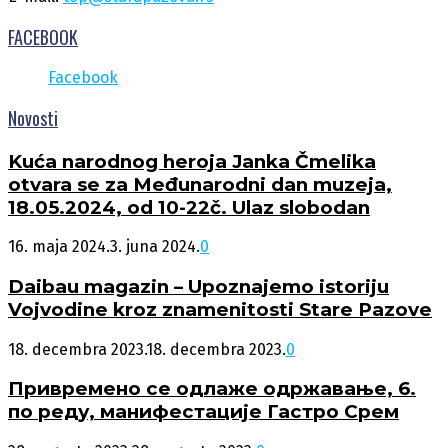
FACEBOOK
Facebook
Novosti
Kuća narodnog heroja Janka Čmelika
otvara se za Međunarodni dan muzeja,
18.05.2024, od 10-22č. Ulaz slobodan
16. maja 2024.
3. juna 2024.
0
Daibau magazin – Upoznajemo istoriju
Vojvodine kroz znamenitosti Stare Pazove
18. decembra 2023.
18. decembra 2023.
0
Привремено се одлаже одржавање, 6.
по реду, манифестације Гастро Срем