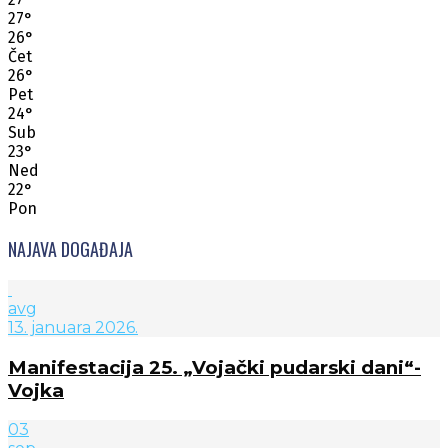
27
°
26
°
Čet
26
°
Pet
24
°
Sub
23
°
Ned
22
°
Pon
NAJAVA DOGAĐAJA
avg
13. januara 2026.
Manifestacija 25. „Vojački pudarski dani“-
Vojka
03