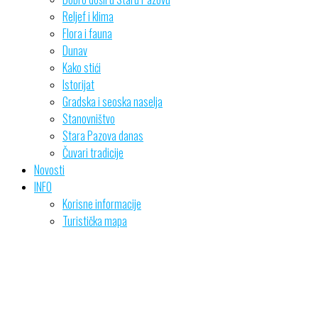
Reljef i klima
Flora i fauna
Dunav
Kako stići
Istorijat
Gradska i seoska naselja
Stanovništvo
Stara Pazova danas
Čuvari tradicije
Novosti
INFO
Korisne informacije
Turistička mapa