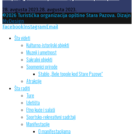
28. avgusta 2023.
28. avgusta 2023.
©2026 Turistička organizacija opštine Stara Pazova. Dizajn
MyDesign
Facebook
Instagram
Email
Šta videti
Kulturno-istorijski objekti
Muzeji i umetnost
Sakralni objekti
Spomenici prirode
Stablo „Bele topole kod Stare Pazove“
Atrakcije
Šta raditi
Ture
Izletišta
Etno kuće i salaši
Sportsko-rekreativni sadržaji
Manifestacije
O manifestacijama