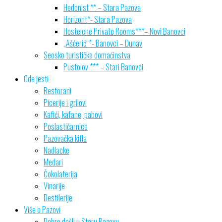
Hedonist ** – Stara Pazova
Horizont*- Stara Pazova
Hostelche Private Rooms***– Novi Banovci
„Ašćerić“*- Banovci – Dunav
Seosko turistička domaćinstva
Pustolov *** – Stari Banovci
Gde jesti
Restorani
Picerije i grilovi
Kafići, kafane, pabovi
Poslastičarnice
Pazovačka kifla
Nadlacke
Medari
Čokolaterija
Vinarije
Destilerije
Više o Pazovi
Dobro došli u Staru Pazovu