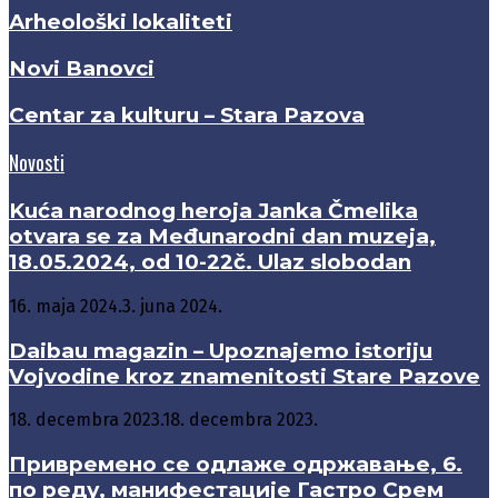
Arheološki lokaliteti
Novi Banovci
Centar za kulturu – Stara Pazova
Novosti
Kuća narodnog heroja Janka Čmelika
otvara se za Međunarodni dan muzeja,
18.05.2024, od 10-22č. Ulaz slobodan
16. maja 2024.
3. juna 2024.
Daibau magazin – Upoznajemo istoriju
Vojvodine kroz znamenitosti Stare Pazove
18. decembra 2023.
18. decembra 2023.
Привремено се одлаже одржавање, 6.
по реду, манифестације Гастро Срем