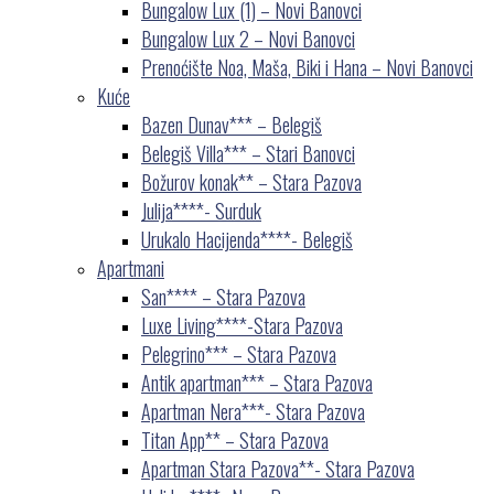
Bungalow Lux (1) – Novi Banovci
Bungalow Lux 2 – Novi Banovci
Prenoćište Noa, Maša, Biki i Hana – Novi Banovci
Kuće
Bazen Dunav*** – Belegiš
Belegiš Villa*** – Stari Banovci
Božurov konak** – Stara Pazova
Julija****- Surduk
Urukalo Hacijenda****- Belegiš
Apartmani
San**** – Stara Pazova
Luxe Living****-Stara Pazova
Pelegrino*** – Stara Pazova
Antik apartman*** – Stara Pazova
Apartman Nera***- Stara Pazova
Titan App** – Stara Pazova
Apartman Stara Pazova**- Stara Pazova