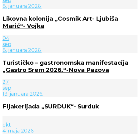
sep
8. januara 2026.
Likovna kolonija „Cosmik Art- Ljubiša
Marić“- Vojka
04
sep
8. januara 2026.
Turističko – gastronomska manifestacija
„Gastro Srem 2026.“-Nova Pazova
27
sep
13. januara 2026.
Fijakerijada „SURDUK“- Surduk
okt
4. maja 2026.