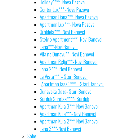
Holiday****- Nova Pazova
Centar Lux*** -Nova Pazova
Apartman Dana***- Nova Pazova
Apartman Lux***- Nova Pazova
Orhideja*** −Novi Banovci
Stelvio Apartment***- Novi Banovci
Lana***-Novi Banovci
Vila na Dunavu**- Novi Banovci
Apartman Relja***- Novi Banovci
Lana 2***- Novi Banovci
La Vista*** – Stari Banovci
„Apartman Jass“ *** – Stari Banovci
Dunavska Oaza- Stari Banovci
Surduk Sunrise****- Surduk
Apartman Kula 3***-Novi Banovci
Apartman Kula***- Novi Banovci
Apartman Kula 2***-Novi Banovci
Lana 3***-Novi Banovci
Sobe