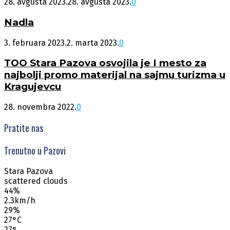
28. avgusta 2023.
28. avgusta 2023.
0
Nadla
3. februara 2023.
2. marta 2023.
0
TOO Stara Pazova osvojila je I mesto za
najbolji promo materijal na sajmu turizma u
Kragujevcu
28. novembra 2022.
0
Pratite nas
Trenutno u Pazovi
Stara Pazova
scattered clouds
44%
2.3km/h
29%
27
°
C
27
°