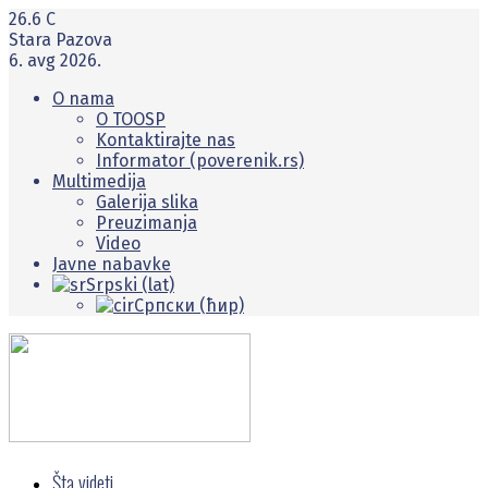
26.6
C
Stara Pazova
6. avg 2026.
O nama
O TOOSP
Kontaktirajte nas
Informator (poverenik.rs)
Multimedija
Galerija slika
Preuzimanja
Video
Javne nabavke
Srpski (lat)
Српски (ћир)
Šta videti