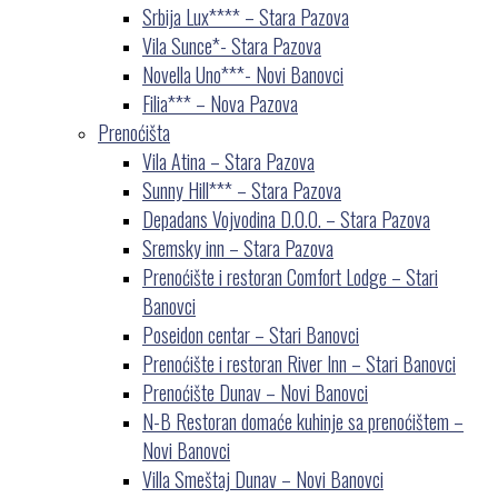
Srbija Lux**** – Stara Pazova
Vila Sunce*- Stara Pazova
Novella Uno***- Novi Banovci
Filia*** – Nova Pazova
Prenoćišta
Vila Atina – Stara Pazova
Sunny Hill*** – Stara Pazova
Depadans Vojvodina D.O.O. – Stara Pazova
Sremsky inn – Stara Pazova
Prenoćište i restoran Comfort Lodge – Stari
Banovci
Poseidon centar – Stari Banovci
Prenoćište i restoran River Inn – Stari Banovci
Prenoćište Dunav – Novi Banovci
N-B Restoran domaće kuhinje sa prenoćištem –
Novi Banovci
Villa Smeštaj Dunav – Novi Banovci