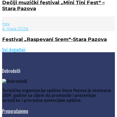
Dečiji muzički festival „Mini Tini Fest“ –
Stara Pazova
nov
4. maja 2026.
Festival „Raspevani Srem“-Stara Pazova
Svi događaji
Dobrodošli
Turistička organizacija opštine Stara Pazova je osnovana
2009. godine sa ciljem da promoviše i prezentuje
turističke i privredne potencijale opštine.
Preporučujemo