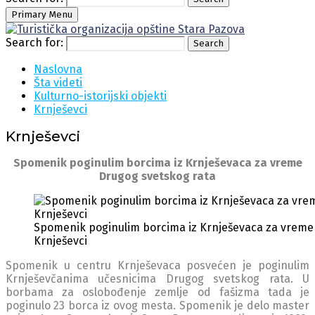
Primary Menu
Search for:
Search
Naslovna
Šta videti
Kulturno-istorijski objekti
Krnješevci
Krnješevci
Spomenik poginulim borcima iz Krnješevaca za vreme
Drugog svetskog rata
Spomenik poginulim borcima iz Krnješevaca za vreme 
Krnješevci
Spomenik u centru Krnješevaca posvećen je poginulim
Krnješevčanima učesnicima Drugog svetskog rata. U
borbama za oslobođenje zemlje od fašizma tada je
poginulo 23 borca iz ovog mesta. Spomenik je delo master