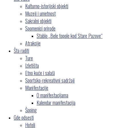
Kulturno-istorijski objekti
Muzeji i umetnost
Sakralni objekti
Spomenici prirode
Stablo „Bele topole kod Stare Pazove“
Atrakcije
Šta raditi
Ture
Izletišta
Etno kuće i salaši
Sportsko-rekreativni sadržaji
Manifestacije
O manifestacijama
Kalendar manifestacija
Šoping
Gde odsesti
Hoteli