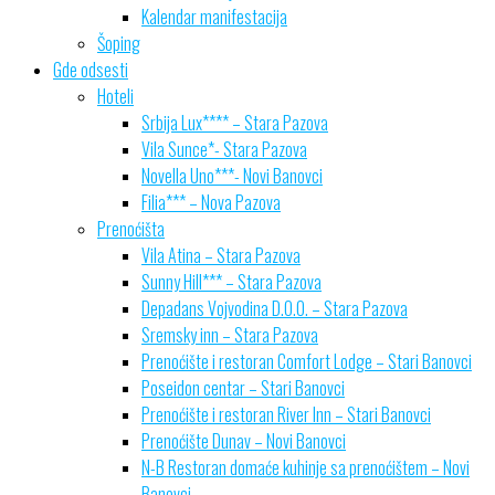
Kalendar manifestacija
Šoping
Gde odsesti
Hoteli
Srbija Lux**** – Stara Pazova
Vila Sunce*- Stara Pazova
Novella Uno***- Novi Banovci
Filia*** – Nova Pazova
Prenoćišta
Vila Atina – Stara Pazova
Sunny Hill*** – Stara Pazova
Depadans Vojvodina D.O.O. – Stara Pazova
Sremsky inn – Stara Pazova
Prenoćište i restoran Comfort Lodge – Stari Banovci
Poseidon centar – Stari Banovci
Prenoćište i restoran River Inn – Stari Banovci
Prenoćište Dunav – Novi Banovci
N-B Restoran domaće kuhinje sa prenoćištem – Novi
Banovci