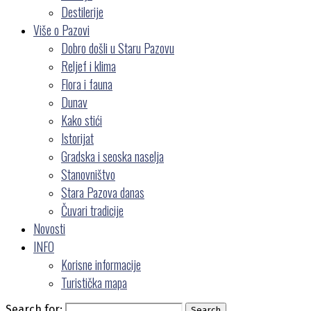
Destilerije
Više o Pazovi
Dobro došli u Staru Pazovu
Reljef i klima
Flora i fauna
Dunav
Kako stići
Istorijat
Gradska i seoska naselja
Stanovništvo
Stara Pazova danas
Čuvari tradicije
Novosti
INFO
Korisne informacije
Turistička mapa
Search for:
Search