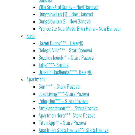
Villa Smeštaj Dunav – Novi Banovci
Bungalow Lux (1) – Novi Banovci
Bungalow Lux 2 – Novi Banovci
Prenoćište Noa, Maša, Biki i Hana – Novi Banovci
Kuće
Bazen Dunav*** – Belegiš
Belegiš Villa*** – Stari Banovci
Božurov konak** – Stara Pazova
Julija****- Surduk
Urukalo Hacijenda****- Belegiš
Apartmani
San**** – Stara Pazova
Luxe Living****-Stara Pazova
Pelegrino*** – Stara Pazova
Antik apartman*** – Stara Pazova
Apartman Nera***- Stara Pazova
Titan App** – Stara Pazova
Apartman Stara Pazova**- Stara Pazova