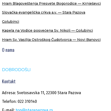
Hram Blagoveštenja Presvete Bogorodice — Krnješevci
Slovačka evangelička crkva a.v. — Stara Pazova
Golubinci
Kapela na Vodice posvećena Sv. Nikoli — Golubinci
Hram Sv. Vasilija Ostroškog Čudotvorca — Novi Banovci
O nama
DOBRODOŠLI
Kontakt
Adresa: Svetosavska 11, 22300 Stara Pazova
Telefon: 022 310140
E-mail:
top@starapazova.rs