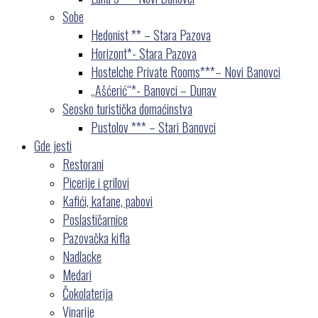
Sobe
Hedonist ** – Stara Pazova
Horizont*- Stara Pazova
Hostelche Private Rooms***– Novi Banovci
„Ašćerić“*- Banovci – Dunav
Seosko turistička domaćinstva
Pustolov *** – Stari Banovci
Gde jesti
Restorani
Picerije i grilovi
Kafići, kafane, pabovi
Poslastičarnice
Pazovačka kifla
Nadlacke
Medari
Čokolaterija
Vinarije